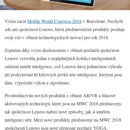
Včera začal
Mobile World Congress 2018
v Barceloně. Nechybí
zde ani společnost Lenovo, která představenými produkty posiluje
svoji vizi v oblasti technologických inovací pro rok 2018.
Zejména díky svým zkušenostem v oblasti počítačů společnost
Lenovo vytvořila jednu z nejúplnějších kolekcí inteligentních
zařízení umělé inteligence, což Lenovu dává jedinečnou výhodu
při poskytování tří klíčových prvků této inteligence, kterými jsou
data, výpočetní výkon a algoritmus.
Prostřednictvím nových produktů z oblasti AR/VR a hlasově
aktivovaných technologií, které jsou na MWC 2018 představeny,
tak společnost Lenovo nabízí nové způsoby, jak si umělou
inteligenci užít. Mezi nové produkty představené na MWC 2018
společností Lenovo jsou nové přenosné počítače YOGA,