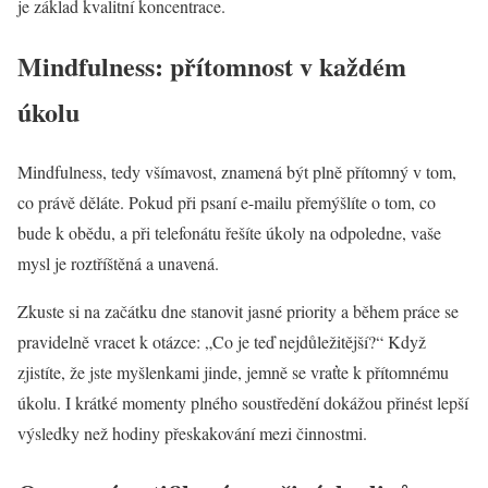
je základ kvalitní koncentrace.
Mindfulness: přítomnost v každém
úkolu
Mindfulness, tedy všímavost, znamená být plně přítomný v tom,
co právě děláte. Pokud při psaní e-mailu přemýšlíte o tom, co
bude k obědu, a při telefonátu řešíte úkoly na odpoledne, vaše
mysl je roztříštěná a unavená.
Zkuste si na začátku dne stanovit jasné priority a během práce se
pravidelně vracet k otázce: „Co je teď nejdůležitější?“ Když
zjistíte, že jste myšlenkami jinde, jemně se vraťte k přítomnému
úkolu. I krátké momenty plného soustředění dokážou přinést lepší
výsledky než hodiny přeskakování mezi činnostmi.