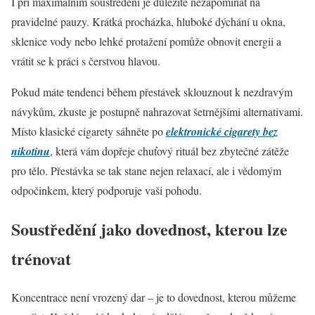
I při maximálním soustředění je důležité nezapomínat na
pravidelné pauzy. Krátká procházka, hluboké dýchání u okna,
sklenice vody nebo lehké protažení pomůže obnovit energii a
vrátit se k práci s čerstvou hlavou.
Pokud máte tendenci během přestávek sklouznout k nezdravým
návykům, zkuste je postupně nahrazovat šetrnějšími alternativami.
Místo klasické cigarety sáhněte po
elektronické cigarety bez
nikotinu
, která vám dopřeje chuťový rituál bez zbytečné zátěže
pro tělo. Přestávka se tak stane nejen relaxací, ale i vědomým
odpočinkem, který podporuje vaši pohodu.
Soustředění jako dovednost, kterou lze
trénovat
Koncentrace není vrozený dar – je to dovednost, kterou můžeme