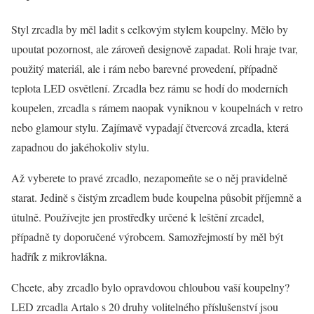
Styl zrcadla by měl ladit s celkovým stylem koupelny. Mělo by
upoutat pozornost, ale zároveň designově zapadat. Roli hraje tvar,
použitý materiál, ale i rám nebo barevné provedení, případně
teplota LED osvětlení. Zrcadla bez rámu se hodí do moderních
koupelen, zrcadla s rámem naopak vyniknou v koupelnách v retro
nebo glamour stylu. Zajímavě vypadají čtvercová zrcadla, která
zapadnou do jakéhokoliv stylu.
Až vyberete to pravé zrcadlo, nezapomeňte se o něj pravidelně
starat. Jedině s čistým zrcadlem bude koupelna působit příjemně a
útulně. Používejte jen prostředky určené k leštění zrcadel,
případně ty doporučené výrobcem. Samozřejmostí by měl být
hadřík z mikrovlákna.
Chcete, aby zrcadlo bylo opravdovou chloubou vaší koupelny?
LED zrcadla Artalo s 20 druhy volitelného příslušenství jsou