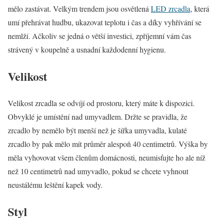
mělo zastávat. Velkým trendem jsou osvětlená
LED zrcadla
, která
umí přehrávat hudbu, ukazovat teplotu i čas a díky vyhřívání se
nemlží. Ačkoliv se jedná o větší investici, zpříjemní vám čas
strávený v koupelně a usnadní každodenní hygienu.
Velikost
Velikost zrcadla se odvíjí od prostoru, který máte k dispozici.
Obvyklé je umístění nad umyvadlem. Držte se pravidla, že
zrcadlo by nemělo být menší než je šířka umyvadla, kulaté
zrcadlo by pak mělo mít průměr alespoň 40 centimetrů. Výška by
měla vyhovovat všem členům domácnosti, neumisťujte ho ale níž
než 10 centimetrů nad umyvadlo, pokud se chcete vyhnout
neustálému leštění kapek vody.
Styl